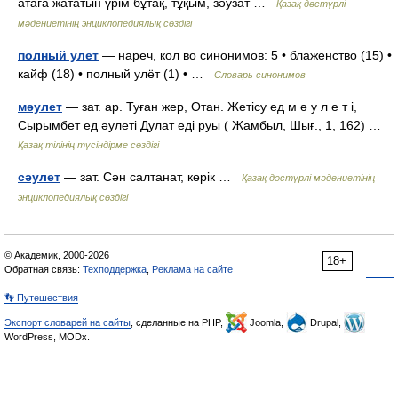
атаға жататын үрім бұтақ, тұқым, зәузат …
Қазақ дәстүрлі
мәдениетінің энциклопедиялық сөздігі
полный улет
— нареч, кол во синонимов: 5 • блаженство (15) •
кайф (18) • полный улёт (1) • …
Словарь синонимов
мәулет
— зат. ар. Туған жер, Отан. Жетісу ед м ә у л е т і,
Сырымбет ед әулеті Дулат еді руы ( Жамбыл, Шығ., 1, 162) …
Қазақ тілінің түсіндірме сөздігі
сәулет
— зат. Сән салтанат, көрік …
Қазақ дәстүрлі мәдениетінің
энциклопедиялық сөздігі
© Академик, 2000-2026
18+
Обратная связь:
Техподдержка
,
Реклама на сайте
👣 Путешествия
Экспорт словарей на сайты
, сделанные на PHP,
Joomla,
Drupal,
WordPress, MODx.