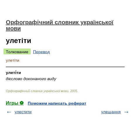
Орфографічний словник української
мови
улетіти
Толкование
Перевод
улетіти
—————————————————————————————
улеті́ти
дієслово доконаного виду
Орфографічний словник української мови
.
2005
.
Игры ⚽
Поможем написать реферат
улестити
улещання