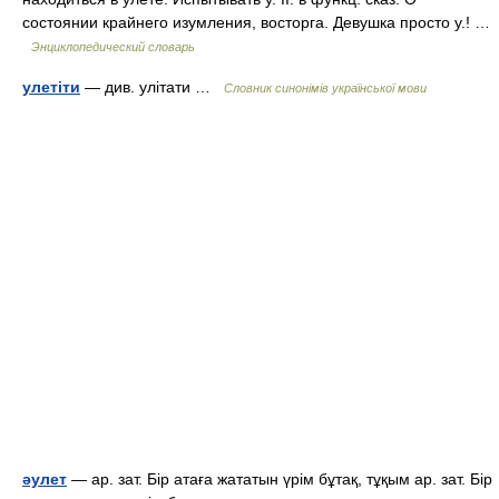
состоянии крайнего изумления, восторга. Девушка просто у.! …
Энциклопедический словарь
улетіти
— див. улітати …
Словник синонімів української мови
әулет
— ар. зат. Бір атаға жататын үрім бұтақ, тұқым ар. зат. Бір